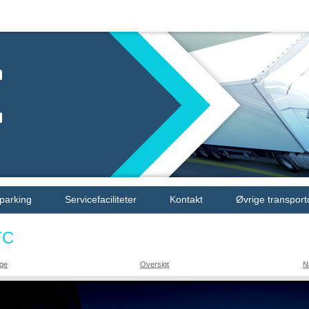
 parking
Servicefaciliteter
Kontakt
Øvrige transport
TC
ige
Oversigt
N