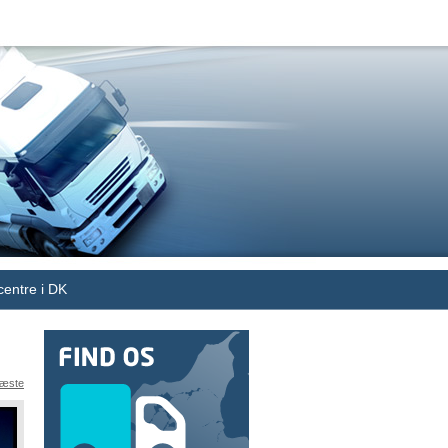
centre i DK
æste