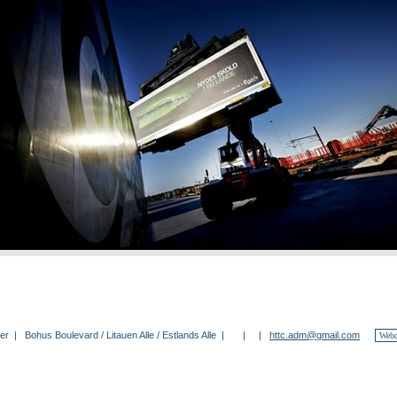
er | Bohus Boulevard / Litauen Alle / Estlands Alle | | |
httc.adm@gmail.com
Web