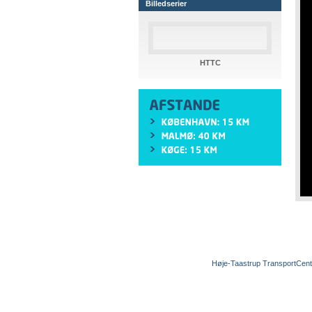
Billedserier
HTTC
Høje-Taastrup TransportCent