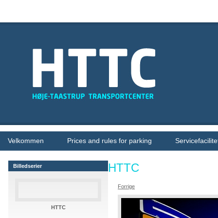
Velkommen
Prices and rules for parking
Servicefacilite
HTTC
Billedserier
Forrige
HTTC