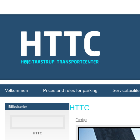
Velkommen
Prices and rules for parking
Servicefacilite
HTTC
Billedserier
Forrige
HTTC